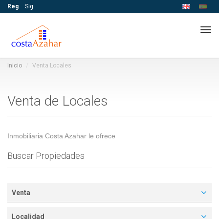
Reg
Sig
Tog
navi
Inicio
Venta Locales
Venta de Locales
Inmobiliaria Costa Azahar le ofrece
Buscar Propiedades
Venta
Localidad